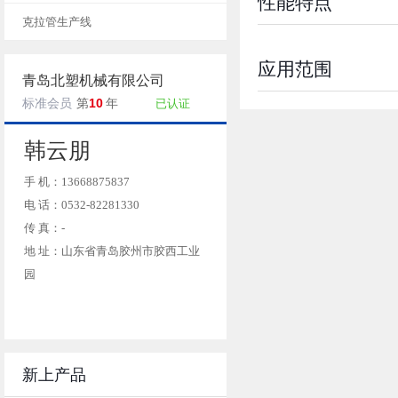
性能特点
克拉管生产线
应用范围
青岛北塑机械有限公司
10
标准会员
第
年
已认证
韩云朋
手 机：13668875837
电 话：0532-82281330
传 真：-
地 址：山东省青岛胶州市胶西工业
园
新上产品