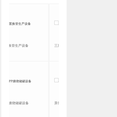
三层壁复合增强管设备
MPP电力管生产线
异形波纹管设备
RTP玻纤带增强复合管生
H
产线